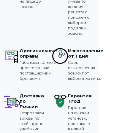
на лице до
линзы по
заказа.
вашему
рецепту и
поможем с
выбором
под ваши
задачи.
Оригинальные
Изготовление
оправы
от 1 дня
Работаем только с
Срок
проверенными
изготовления
поставщиками и
зависит от
брендами.
выбранных линз.
Доставка
Гарантия
по
1 год
России
Гарантия
Отправляем
на линзы и
заказы по
установку
всей стране
при заказе
удобными
в нашей