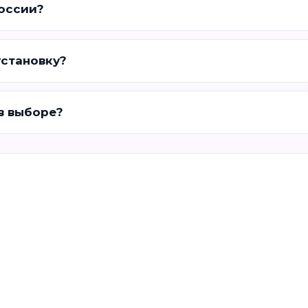
России?
установку?
 в выборе?