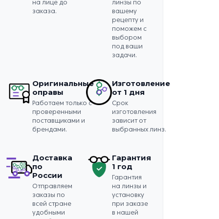
на лице до
линзы по
заказа.
вашему
рецепту и
поможем с
выбором
под ваши
задачи.
Оригинальные
Изготовление
оправы
от 1 дня
Работаем только с
Срок
проверенными
изготовления
поставщиками и
зависит от
брендами.
выбранных линз.
Доставка
Гарантия
по
1 год
России
Гарантия
Отправляем
на линзы и
заказы по
установку
всей стране
при заказе
удобными
в нашей