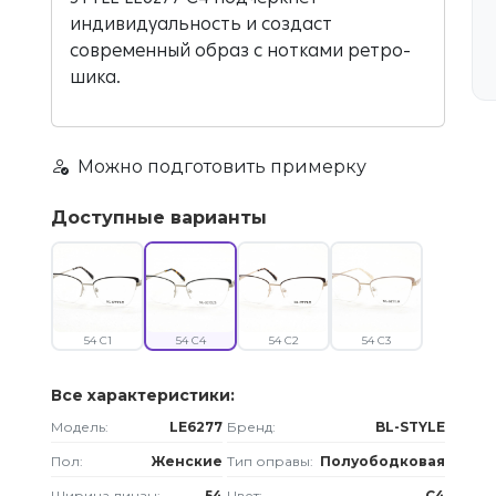
индивидуальность и создаст
современный образ с нотками ретро-
шика.
Можно подготовить примерку
Доступные варианты
54 C1
54 C4
54 C2
54 C3
Все характеристики:
Модель:
LE6277
Бренд:
BL-STYLE
Пол:
Женские
Тип оправы:
Полуободковая
Ширина линзы:
54
Цвет:
C4