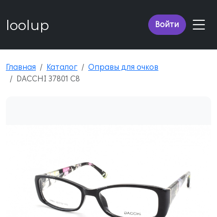
loolup
Войти
Главная
Каталог
Оправы для очков
DACCHI 37801 C8