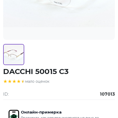
DACCHI 50015 C3
★★★★★
★★★★★
мало оценок
ID:
107013
Онлайн-примерка
Проверьте, как оправа смотрится на лице до