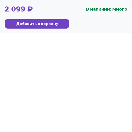
2 099 ₽
В наличии: Много
Добавить в корзину
+79122829887
Стандарты
Гарантия
Москва, Ленинградский
Условия обслуживания
проспект, 35 стр 2
Политика
конфиденциальности