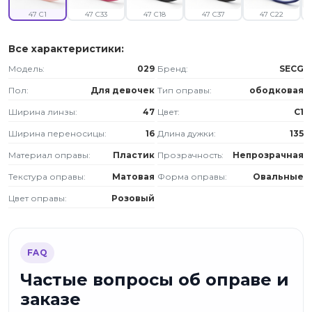
47 C1
47 C33
47 C18
47 C37
47 C22
Все характеристики:
Модель:
029
Бренд:
SECG
Пол:
Для девочек
Тип оправы:
ободковая
Ширина линзы:
47
Цвет:
C1
Ширина переносицы:
16
Длина дужки:
135
Материал оправы:
Пластик
Прозрачность:
Непрозрачная
Текстура оправы:
Матовая
Форма оправы:
Овальные
Цвет оправы:
Розовый
FAQ
Частые вопросы об оправе и
заказе