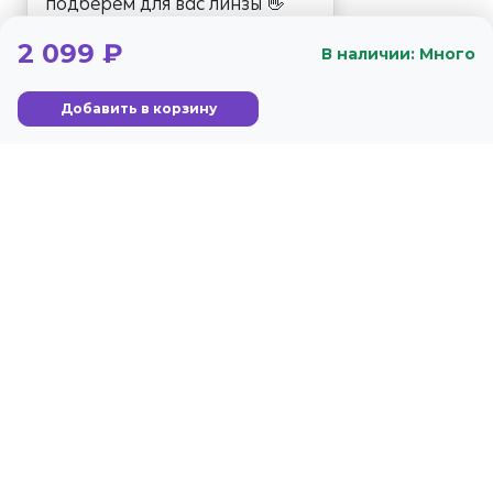
подберем для вас линзы 👋
2 099 ₽
В наличии: Много
Добавить в корзину
+79122829887
Стандарты
Гарантия
Москва, Ленинградский
Условия обслуживания
проспект, 35 стр 2
Политика
конфиденциальности