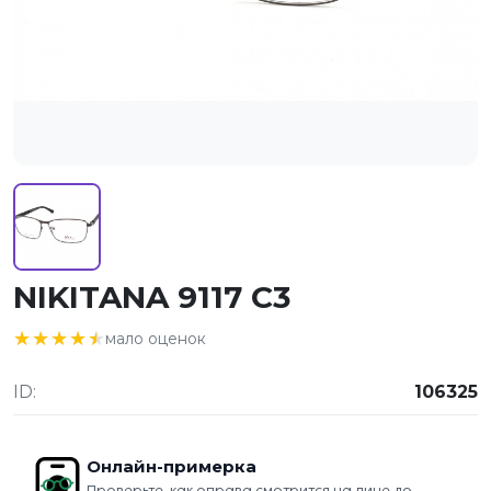
NIKITANA 9117 C3
★★★★★
★★★★★
мало оценок
ID:
106325
Онлайн-примерка
Проверьте, как оправа смотрится на лице до