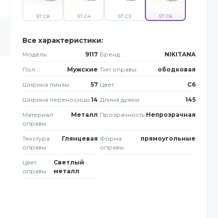
57 C8
57 C4
57 C3
57 C6
Все характеристики:
Модель:
9117
Бренд:
NIKITANA
Пол:
Мужские
Тип оправы:
ободковая
Ширина линзы:
57
Цвет:
C6
Ширина переносицы:
14
Длина дужки:
145
Материал
Металл
Прозрачность:
Непрозрачная
оправы:
Текстура
Глянцевая
Форма
прямоугольные
оправы:
оправы:
Цвет
Светлый
оправы:
металл