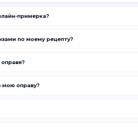
нлайн-примерка?
нзами по моему рецепту?
 оправе?
в мою оправу?