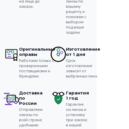
на лице до
линзы по
заказа.
вашему
рецепту и
поможем с
выбором
под ваши
задачи.
Оригинальные
Изготовление
оправы
от 1 дня
Работаем только с
Срок
проверенными
изготовления
поставщиками и
зависит от
брендами.
выбранных линз.
Доставка
Гарантия
по
1 год
России
Гарантия
Отправляем
на линзы и
заказы по
установку
всей стране
при заказе
удобными
в нашей